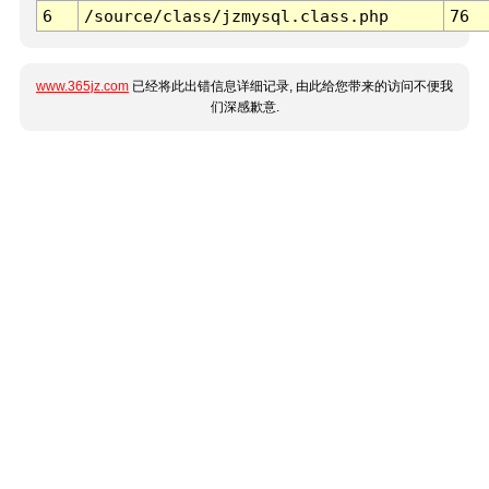
6
/source/class/jzmysql.class.php
76
www.365jz.com
已经将此出错信息详细记录, 由此给您带来的访问不便我
们深感歉意.