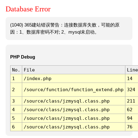
Database Error
(1040) 365建站错误警告：连接数据库失败，可能的原
因：1、数据库密码不对; 2、mysql未启动。
PHP Debug
No.
File
Line
1
/index.php
14
2
/source/function/function_extend.php
324
3
/source/class/jzmysql.class.php
211
4
/source/class/jzmysql.class.php
62
5
/source/class/jzmysql.class.php
94
6
/source/class/jzmysql.class.php
76