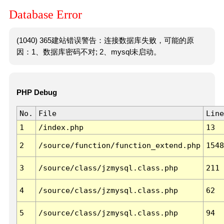
Database Error
(1040) 365建站错误警告：连接数据库失败，可能的原
因：1、数据库密码不对; 2、mysql未启动。
PHP Debug
No.
File
Line
1
/index.php
13
2
/source/function/function_extend.php
1548
3
/source/class/jzmysql.class.php
211
4
/source/class/jzmysql.class.php
62
5
/source/class/jzmysql.class.php
94