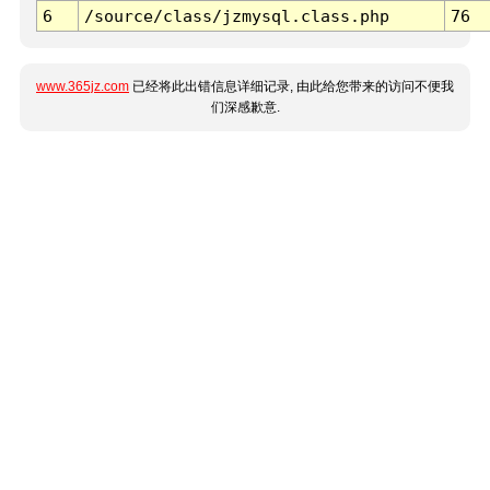
6
/source/class/jzmysql.class.php
76
www.365jz.com
已经将此出错信息详细记录, 由此给您带来的访问不便我
们深感歉意.