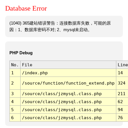
Database Error
(1040) 365建站错误警告：连接数据库失败，可能的原
因：1、数据库密码不对; 2、mysql未启动。
PHP Debug
No.
File
Line
1
/index.php
14
2
/source/function/function_extend.php
324
3
/source/class/jzmysql.class.php
211
4
/source/class/jzmysql.class.php
62
5
/source/class/jzmysql.class.php
94
6
/source/class/jzmysql.class.php
76