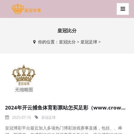
皇冠比分
你的位置：
皇冠比分
>
皇冠足球
>
2024年开云捕鱼体育彩票站怎买足彩（www.crownlotto888.com）
2025-07-16
皇冠足球
皇冠博彩平台最近加入多项热门博彩游戏赛事直播，包括、、棒