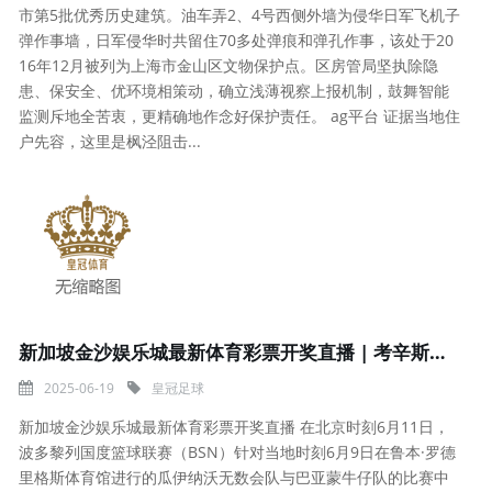
市第5批优秀历史建筑。油车弄2、4号西侧外墙为侵华日军飞机子
弹作事墙，日军侵华时共留住70多处弹痕和弹孔作事，该处于20
16年12月被列为上海市金山区文物保护点。区房管局坚执除隐
患、保安全、优环境相策动，确立浅薄视察上报机制，鼓舞智能
监测斥地全苦衷，更精确地作念好保护责任。 ag平台 证据当地住
户先容，这里是枫泾阻击...
新加坡金沙娱乐城最新体育彩票开奖直播 | 考辛斯重罚文书！本赛季剩余比赛禁赛，或遭1万好意思元罚金_球迷_寻衅_巴亚
2025-06-19
皇冠足球
新加坡金沙娱乐城最新体育彩票开奖直播 在北京时刻6月11日，
波多黎列国度篮球联赛（BSN）针对当地时刻6月9日在鲁本·罗德
里格斯体育馆进行的瓜伊纳沃无数会队与巴亚蒙牛仔队的比赛中