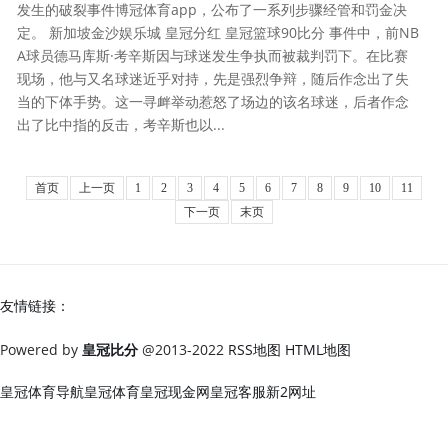
发生的破裂事件博冠体育app，公布了一系列步骤经管和罚金决
定。 新加坡金沙娱乐城 皇冠分红 皇冠篮球90比分 事件中，前NB
A球员德马库斯·考辛斯因与球迷发生争执而被裁判罚下。在比赛
现场，他与又名球迷近乎对持，先是强烈争辩，随后作念出了失
当的下体手势。这一寻衅举动惹怒了场边的该名球迷，后者作念
出了比中指的反击，考辛斯也以...
首页
上一页
1
2
3
4
5
6
7
8
9
10
11
下一页
末页
友情链接：
Powered by
皇冠比分
@2013-2022
RSS地图
HTML地图
皇冠体育导航
皇冠体育
皇冠现金网
皇冠客服
新2网址