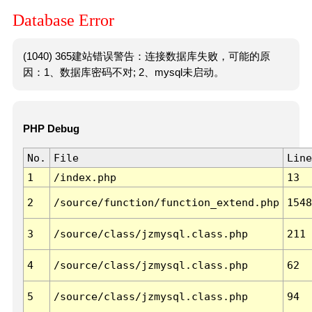
Database Error
(1040) 365建站错误警告：连接数据库失败，可能的原
因：1、数据库密码不对; 2、mysql未启动。
PHP Debug
No.
File
Line
1
/index.php
13
2
/source/function/function_extend.php
1548
3
/source/class/jzmysql.class.php
211
4
/source/class/jzmysql.class.php
62
5
/source/class/jzmysql.class.php
94