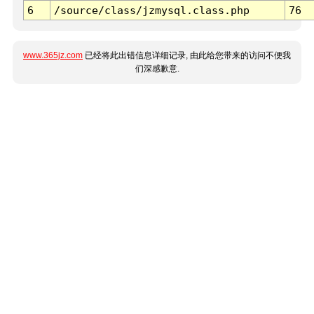
6
/source/class/jzmysql.class.php
76
www.365jz.com
已经将此出错信息详细记录, 由此给您带来的访问不便我
们深感歉意.