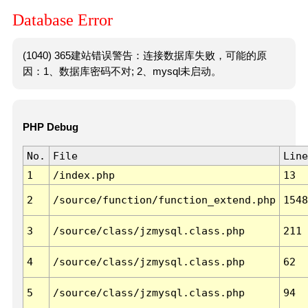
Database Error
(1040) 365建站错误警告：连接数据库失败，可能的原
因：1、数据库密码不对; 2、mysql未启动。
PHP Debug
No.
File
Line
1
/index.php
13
2
/source/function/function_extend.php
1548
3
/source/class/jzmysql.class.php
211
4
/source/class/jzmysql.class.php
62
5
/source/class/jzmysql.class.php
94